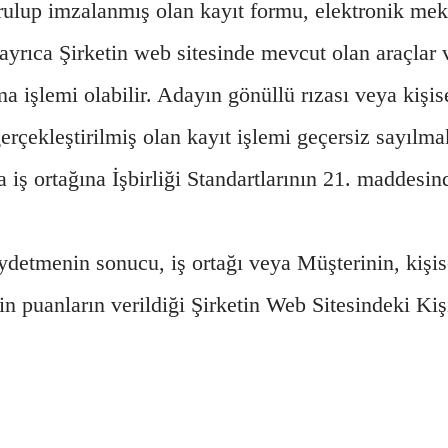
durulup imzalanmış olan kayıt formu, elektronik me
 ayrıca Şirketin web sitesinde mevcut olan araçlar va
 işlemi olabilir. Adayın gönüllü rızası veya kişi
rçekleştirilmiş olan kayıt işlemi geçersiz sayılmak
ra iş ortağına İşbirliği Standartlarının 21. maddesin
ydetmenin sonucu, iş ortağı veya Müşterinin, kişise
için puanların verildiği Şirketin Web Sitesindeki Ki