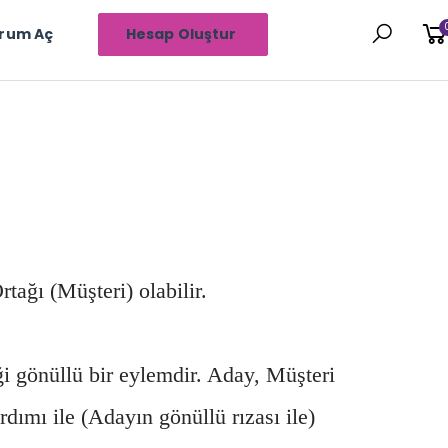
rum Aç
Hesap Oluştur
tağı (Müşteri) olabilir.
ği gönüllü bir eylemdir. Aday, Müşteri
dımı ile (Adayın gönüllü rızası ile)