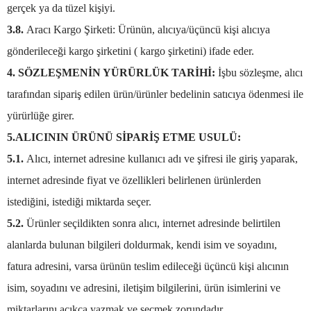
gerçek ya da tüzel kişiyi.
3.8.
Aracı Kargo Şirketi: Ürünün, alıcıya/üçüncü kişi alıcıya
gönderileceği kargo şirketini ( kargo şirketini) ifade eder.
4. SÖZLEŞMENİN YÜRÜRLÜK TARİHİ:
İşbu sözleşme, alıcı
tarafından sipariş edilen ürün/ürünler bedelinin satıcıya ödenmesi ile
yürürlüğe girer.
5.ALICININ ÜRÜNÜ SİPARİŞ ETME USULÜ:
5.1.
Alıcı, internet adresine kullanıcı adı ve şifresi ile giriş yaparak,
internet adresinde fiyat ve özellikleri belirlenen ürünlerden
istediğini, istediği miktarda seçer.
5.2.
Ürünler seçildikten sonra alıcı, internet adresinde belirtilen
alanlarda bulunan bilgileri doldurmak, kendi isim ve soyadını,
fatura adresini, varsa ürünün teslim edileceği üçüncü kişi alıcının
isim, soyadını ve adresini, iletişim bilgilerini, ürün isimlerini ve
miktarlarını açıkça yazmak ve seçmek zorundadır.