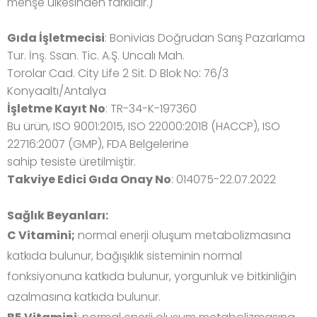
menşe ülkesinden farklıdır.)
Gıda İşletmecisi
: Bonivias Doğrudan Sarış Pazarlama
Tur. İnş. Ssan. Tic. A.Ş. Uncalı Mah.
Torolar Cad. City Life 2 Sit. D Blok No: 76/3
Konyaaltı/Antalya
İşletme Kayıt No
: TR-34-K-197360
Bu ürün, ISO 9001:2015, ISO 22000:2018 (HACCP), ISO
22716:2007 (GMP), FDA Belgelerine
sahip tesiste üretilmiştir.
Takviye Edici Gıda Onay No
: 014075-22.07.2022
Sağlık Beyanları:
C Vitamini;
normal enerji oluşum metabolizmasına
katkıda bulunur, bağışıklık sisteminin normal
fonksiyonuna katkıda bulunur, yorgunluk ve bitkinliğin
azalmasına katkıda bulunur.