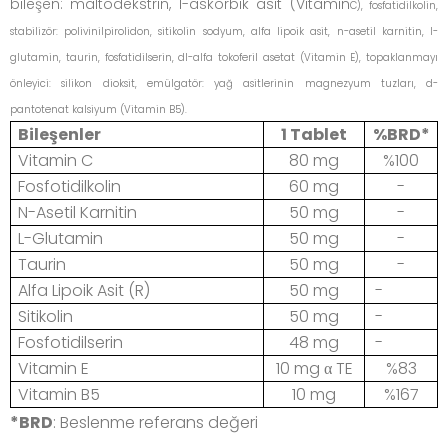
bileşen: maltodekstrin, l-askorbik asit (Vitamin
C), fosfatidilkolin,
stabilizör: polivinilpirolidon, sitikolin sodyum, alfa lipoik asit, n-asetil karnitin, l-
glutamin, taurin, fosfatidilserin, dl-alfa tokoferil asetat (Vitamin E), topaklanmayı
önleyici: silikon
dioksit, emülgatör: yağ asitlerinin magnezyum tuzları, d-
pantotenat kalsiyum (Vitamin B5).
Bileşenler
1 Tablet
%BRD*
Vitamin C
80 mg
%100
Fosfotidilkolin
60 mg
-
N-Asetil Karnitin
50 mg
-
L-Glutamin
50 mg
-
Taurin
50 mg
-
Alfa Lipoik Asit (R)
50 mg
-
Sitikolin
50 mg
-
Fosfotidilserin
48 mg
-
Vitamin E
10 mg
α
TE
%83
Vitamin B5
10 mg
%167
*BRD
: Beslenme referans değeri