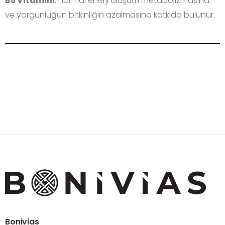
B5 Vitamini
; normal enerji oluşum metabolizmasına
ve
yorgunluğun
bitkinliğin azalmasına katkıda bulunur.
Bonivias