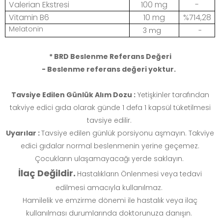
Valerian Ekstresi
100 mg
-
Vitamin B6
10 mg
%714,28
Melatonin
3 mg
-
* BRD Beslenme Referans Değeri
- Beslenme referans değeri yoktur.
Tavsiye Edilen Günlük Alım Dozu :
Yetişkinler tarafından
takviye edici gıda olarak günde 1 defa 1 kapsül tüketilmesi
tavsiye edilir.
Uyarılar :
Tavsiye edilen günlük porsiyonu aşmayın. Takviye
edici gıdalar normal beslenmenin yerine geçemez.
Çocukların ulaşamayacağı yerde saklayın.
İlaç Değildir.
Hastalıkların Önlenmesi veya tedavi
edilmesi amacıyla kullanılmaz.
Hamilelik ve emzirme dönemi ile hastalık veya ilaç
kullanılması durumlarında doktorunuza danışın.