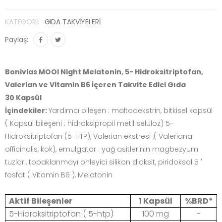
KATEGORI:
GIDA TAKVİYELERİ
Paylaş:
Bonivias MOOI Night Melatonin, 5- Hidroksitriptofan,
Valerian ve Vitamin B6 İçeren Takvite Edici Gıda
30 Kapsül
İçindekiler:
Yardımcı bileşen : maltodekstrin, bitkisel kapsül
( Kapsül bileşeni ; hidroksipropil metil selüloz) 5-
Hidroksitriptofan (5-HTP), Valerian ekstresi ,( Valeriana
officinalis, kök), emülgatör : yağ asitlerinin magbezyum
tuzları, topaklanmayı önleyici silikon dioksit, piridoksal 5 '
fosfat ( Vitamin B6 ), Melatonin
Aktif Bileşenler
1 Kapsül
%BRD*
5-Hidroksitriptofan ( 5-htp)
100 mg
-