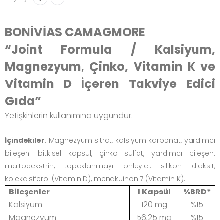
BONİVİAS CAMAGMORE
“Joint Formula / Kalsiyum,
Magnezyum, Çinko, Vitamin K ve
Vitamin D İçeren Takviye Edici
Gıda”
Yetişkinlerin kullanımına uygundur.
İçindekiler
: Magnezyum sitrat, kalsiyum karbonat, yardımcı
bileşen: bitkisel kapsül, çinko sülfat, yardımcı bileşen:
maltodekstrin, topaklanmayı önleyici: silikon dioksit,
kolekalsiferol (Vitamin D), menakuinon 7 (Vitamin K).
Bileşenler
1 Kapsül
%BRD*
Kalsiyum
120 mg
%15
Magnezyum
56,25 mg
%15