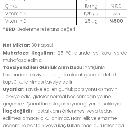
Çinko
10 mg
%100
Vitamin K
%15
11,25 µg
Vitamin D
25
%500
µg
*BRD
: Beslenme referans değeri
Net Miktar:
30
Kapsül
o
Muhafaza Koşulları:
25
C altında ve kuru yerde
muhafaza ediniz.
Tavsiye Edilen Günlük Alım Dozu:
Yetişkinler
tarafından takviye edici gıda olarak günde 1 defa 1
kapsül kullanılması tavsiye edilir.
Uyarılar:
Tavsiye edilen günlük porsiyonu aşmayın.
Takviye edici gıdalar normal beslenmenin yerine
geçemez.
Çocukların ulaşamayacağı yerde saklayın.
İlaç değildir
. Hastalıkların önlenmesi veya tedavi
edilmesi amacıyla kullanılmaz. Hamilelik ve emzirme
dönemi ile hastalık veya ilaç kullanılması durumlarında